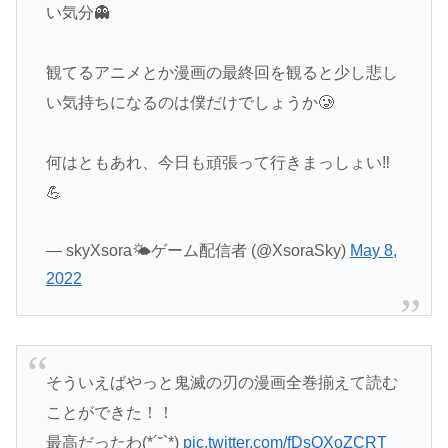
い気分👻
観てるアニメとか漫画の最終回を観ると少し悲し
い気持ちになるのは僕だけでしょうか🥲
何はともあれ、今日も頑張って行きまっしょい‼️
💪
— skyXsora🌤ゲーム配信者 (@XsoraSky)
May 8,
2022
そういえばやっと鬼滅の刃の漫画全巻揃えて読む
ことができた！！
最高だったわ(*´˘`*)
pic.twitter.com/fDsQXoZCRT