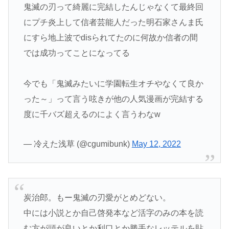
鬼滅の刃って綺麗に完結したんじゃなくて最終回
にプチ炎上して信者芸能人だった明石家さんま氏
にすら地上波でdisられてたのに何故か信者の間
では成功ってことになってる
今でも「鬼滅みたいに学園転生オチやなくて良か
った～」って言う呟きが他の人気漫画が完結する
度に千バズ超えるのによく言うわなw
— 冷えた浅草 (@cgumibunk)
May 12, 2022
炭治郎。もー鬼滅の刃愛がとめどない。
中には小説とか自己啓発本など活字のみの本を読
む方が頭が良いとか利口とか勝手なレッテルを貼