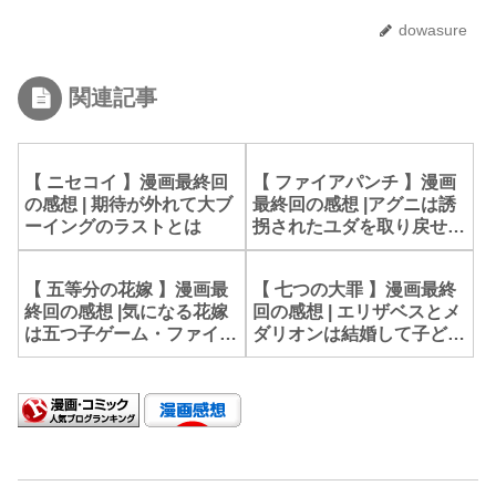
dowasure
関連記事
【 ニセコイ 】漫画最終回
【 ファイアパンチ 】漫画
の感想 | 期待が外れて大ブ
最終回の感想 |アグニは誘
ーイングのラストとは
拐されたユダを取り戻せる
のか？
【 五等分の花嫁 】漫画最
【 七つの大罪 】漫画最終
終回の感想 |気になる花嫁
回の感想 | エリザベスとメ
は五つ子ゲーム・ファイナ
ダリオンは結婚して子ども
ルにて
が生まれた？