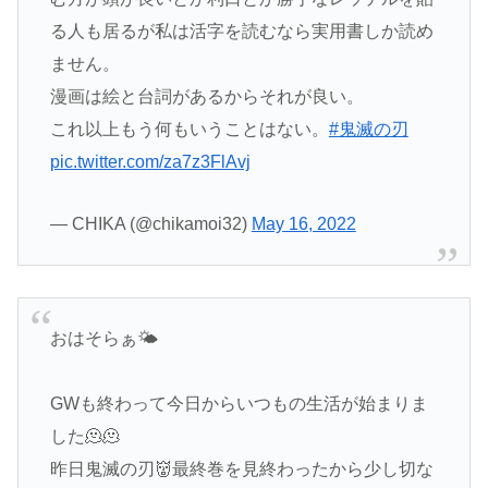
る人も居るが私は活字を読むなら実用書しか読め
ません。
漫画は絵と台詞があるからそれが良い。
これ以上もう何もいうことはない。
#鬼滅の刃
pic.twitter.com/za7z3FlAvj
— CHIKA (@chikamoi32)
May 16, 2022
おはそらぁ🌤
GWも終わって今日からいつもの生活が始まりま
した🫠🫠
昨日鬼滅の刃👹最終巻を見終わったから少し切な