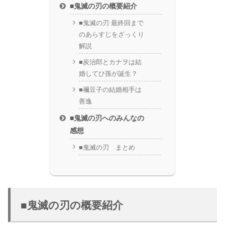
■鬼滅の刃の概要紹介
■鬼滅の刃 最終回まで
のあらすじをざっくり
解説
■炭治郎とカナヲは結
婚してひ孫が誕生？
■禰豆子の結婚相手は
善逸
■鬼滅の刃へのみんなの
感想
■鬼滅の刃 まとめ
■鬼滅の刃の概要紹介