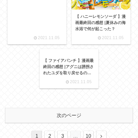
【 ハニーレモンソーダ 】漫
画最終回の感想 |夏休みの海
水浴で何が起こった？
2021.11.05
2021.11.05
【 ファイアパンチ 】漫画最
終回の感想 |アグニは誘拐さ
れたユダを取り戻せるの
か？
2021.11.05
次のページ
次
1
2
3
…
10