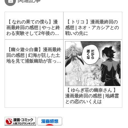
【 なれの果ての僕ら】漫
【 トリコ 】漫画最終回の
画最終回の感想 | やっと終
感想 | ネオ・アカシアとの
わる実験そして2年後の彼
戦いの先に
ら
【幽☆遊☆白書】漫画最終
回の感想 | 幻海が託した土
地を見て浦飯幽助が言った
こととは？
【 ゆらぎ荘の幽奈さん 】
漫画最終回の感想 | 地縛霊
との恋のいくえは