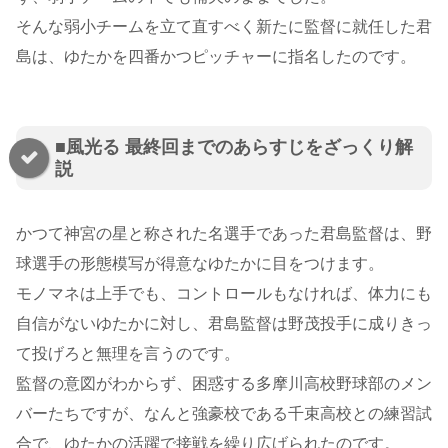
そんな弱小チームを立て直すべく新たに監督に就任した君
島は、ゆたかを四番かつピッチャーに指名したのです。
■風光る 最終回までのあらすじをざっくり解
説
かつて神宮の星と称された名選手であった君島監督は、野
球選手の形態模写が得意なゆたかに目をつけます。
モノマネは上手でも、コントロールもなければ、体力にも
自信がないゆたかに対し、君島監督は野茂投手に成りきっ
て投げろと無理を言うのです。
監督の意図がわからず、困惑する多摩川高校野球部のメン
バーたちですが、なんと強豪校である千束高校との練習試
合で、ゆたかの活躍で接戦を繰り広げられたのです。