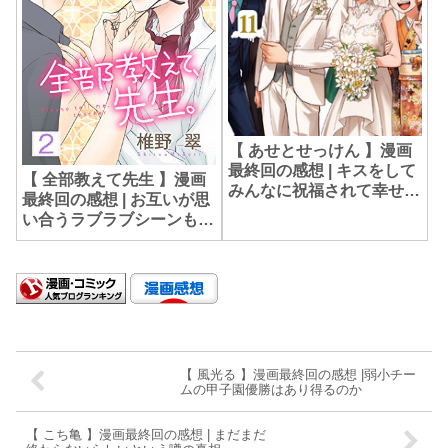
【 あせとせっけん 】漫画
最終回の感想 | キスをして
【 全部教えて先生 】漫画
みんなに祝福されて幸せな
最終回の感想 | お互いが思
結婚【祝実写ドラマ化】
い合うラブラブシーンも見
逃せない
【 風光る 】漫画最終回の感想 |弱小チー
ムの甲子園優勝はあり得るのか
【 こち亀 】漫画最終回の感想 | まだまだ