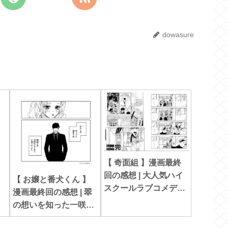
dowasure
カ
【 奇面組 】漫画最終
回の感想 | 大人気ハイ
【 お嬢と番犬くん 】
スクールラブコメディ
漫画最終回の感想 | 翠
の気になる最後
の想いを知った一咲と
啓弥の決意！？