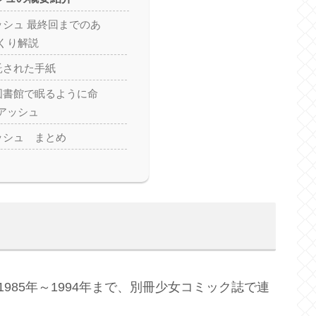
ッシュ 最終回までのあ
くり解説
託された手紙
図書館で眠るように命
アッシュ
ッシュ まとめ
、1985年～1994年まで、別冊少女コミック誌で連