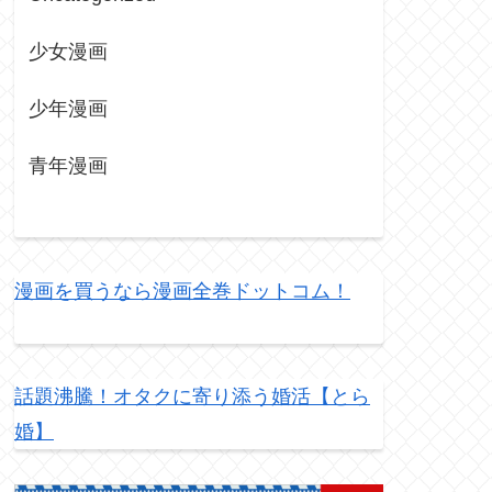
少女漫画
少年漫画
青年漫画
漫画を買うなら漫画全巻ドットコム！
話題沸騰！オタクに寄り添う婚活【とら
婚】