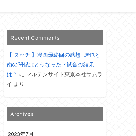
Recent Comments
【 タッチ 】漫画最終回の感想 |達也と
南の関係はどうなった？試合の結果
は？
に
マルテンサイト東京本社サムラ
イ
より
Archives
2023年7月