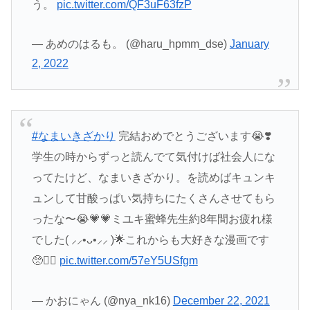
う。
pic.twitter.com/QF3uF63fzP
— あめのはるも。 (@haru_hpmm_dse)
January
2, 2022
#なまいきざかり
完結おめでとうございます😭❣️
学生の時からずっと読んでて気付けば社会人にな
ってたけど、なまいきざかり。を読めばキュンキ
ュンして甘酸っぱい気持ちにたくさんさせてもら
ったな〜😭💗💗ミユキ蜜蜂先生約8年間お疲れ様
でした( ⸝⸝•ᴗ•⸝⸝ )🌟これからも大好きな漫画です
🥺❤️‍🔥
pic.twitter.com/57eY5USfgm
— かおにゃん (@nya_nk16)
December 22, 2021