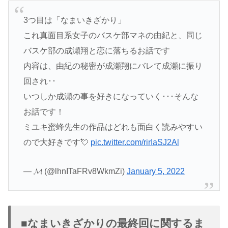
3つ目は「なまいきざかり」
これ真面目系女子のバスケ部マネの由紀と、同じ
バスケ部の成瀬翔と恋に落ちるお話です
内容は、由紀の秘密が成瀬翔にバレて成瀬に振り
回され･･
いつしか成瀬の事を好きになっていく･･･そんな
お話です！
ミユキ蜜蜂先生の作品はどれも面白く読みやすい
ので大好きです💘
pic.twitter.com/rirIaSJ2Al
— 𝓜 (@lhnITaFRv8WkmZi)
January 5, 2022
■なまいきざかりの最終回に関するま