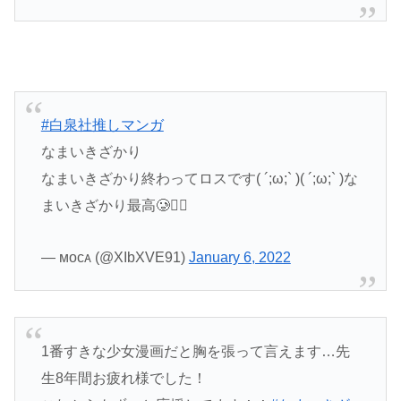
#白泉社推しマンガ
なまいきざかり
なまいきざかり終わってロスです( ´;ω;` )( ´;ω;` )な
まいきざかり最高🥲👍🏻
— ᴍᴏᴄᴀ (@XIbXVE91)
January 6, 2022
1番すきな少女漫画だと胸を張って言えます…先
生8年間お疲れ様でした！