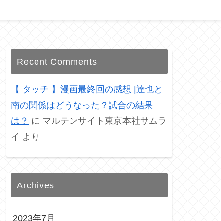
Recent Comments
【 タッチ 】漫画最終回の感想 |達也と
南の関係はどうなった？試合の結果
は？
に
マルテンサイト東京本社サムラ
イ
より
Archives
2023年7月