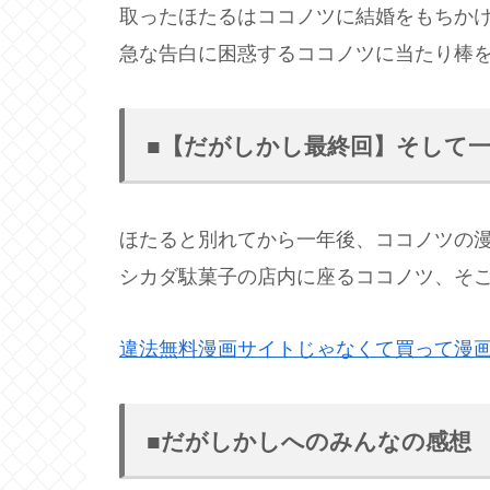
取ったほたるはココノツに結婚をもちか
急な告白に困惑するココノツに当たり棒
■【だがしかし最終回】そして
ほたると別れてから一年後、ココノツの
シカダ駄菓子の店内に座るココノツ、そこ
違法無料漫画サイトじゃなくて買って漫
■だがしかしへのみんなの感想