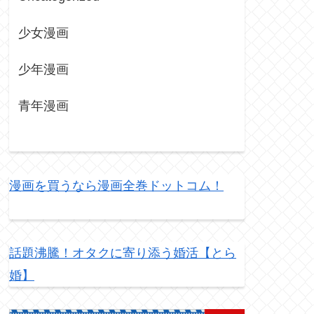
少女漫画
少年漫画
青年漫画
漫画を買うなら漫画全巻ドットコム！
話題沸騰！オタクに寄り添う婚活【とら
婚】