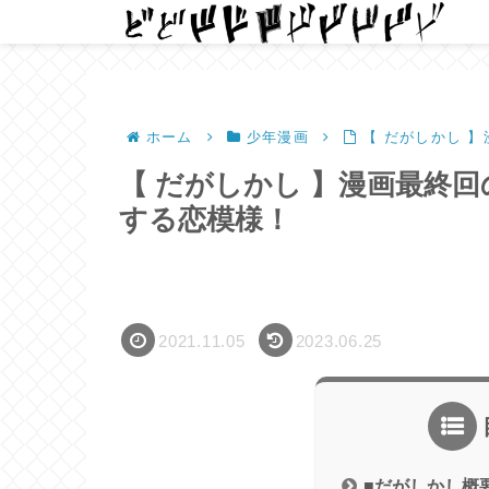
ホーム
少年漫画
【 だがしかし 
【 だがしかし 】漫画最終
する恋模様！
2021.11.05
2023.06.25
■だがしかし概