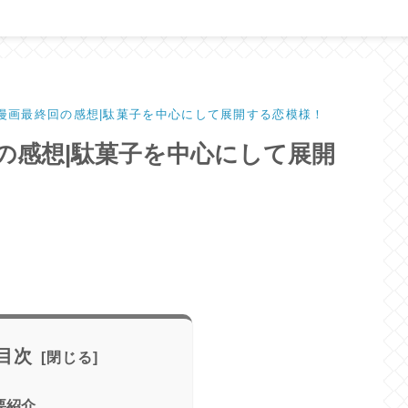
】漫画最終回の感想|駄菓子を中心にして展開する恋模様！
回の感想|駄菓子を中心にして展開
目次
要紹介